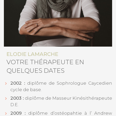
ELODIE LAMARCHE
VOTRE THÉRAPEUTE EN
QUELQUES DATES
2002 :
diplôme de Sophrologue Caycedien
cycle de base.
2003 :
diplôme de Masseur Kinésithérapeute
D.E.
2009 :
diplôme d’ostéopahtie à l’ Andrew